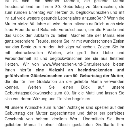
Ist es nicht ein schöner Moment, die geliebte Mama
freudestrahlend an ihrem 80. Geburtstag zu überraschen, sie
zum runden Ehrentag von Herzen zu beglückwünschen und mit
ihr auf viele weitere gesunde Lebensjahre anzustoßen? Wenn die
Mutter stolze 80 Jahre alt wird, dann müssen natürlich auch viele
liebe Freunde und Bekannte vorbeischauen, um die Freude und
das Glück der Jubilarin zu teilen. Machen Sie der Mama eine
ganz besondere Freude, indem Sie ihr mit wunderschönen Zeilen
nur das Beste zum runden Achtziger wünschen. Zeigen Sie ihr
mit eindrucksvollen Worten, wie groß Ihre Liebe und
Verbundenheit ist und beglückwünschen Sie sie aus tiefstem
Herzen. Wir von
www.Wuenschen-und-Gratulieren.de
bieten
Ihnen hierfür
eine Vielzahl an beeindruckenden und
gefühlvollen Glückwünschen zum 80. Geburtstag der Mutter
,
die Sie für Ihre Gratulation an die geliebte Mama verwenden
können. Werfen Sie einen Blick auf unsere
Geburtstagsglückwünsche zum 80. für die Mutti und lassen Sie
sich von deren Wirkung und Tiefsinn begeistern.
All unsere Wünsche zum runden Achtziger sind speziell auf den
Geburtstag der Mutter zugeschnitten und daher ein perfektes
Geschenk von hohem ideellem Wert. Übermitteln Sie Ihrer
geliebten Mama in einer hübsch gestalteten Grußkarte Ihre