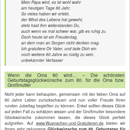
Mein Papa wird, es ist wohl wahr
am heutigen Tage 80 Jahr.
So vieles haben wir erlebt,
der Wind des Lebens hat geweht,
stets hast ihm widerstanden Du,
auch wenn es mal schwer war, gib es ruhig zu.
Doch heute ist ein Freudentag,
an dem man an Sorgen nicht denken mag.
Ich gratuliere Dir Vater, und lade Dich ein
noch weitere 80 Jahre so rüstig zu sein.
unbekannter Verfasser
Wenn die Oma 80 wird… – Die schönsten
Geburtstagsglückwünsche zum 80. für die Oma bzw.
Großmutter
Nicht jeder kann behaupten, gemeinsam mit der lieben Oma auf
80 Jahre Leben zurückschauen und nun voller Freude Ihren
runden Jubeltag begießen zu können. Enkel sollten dieses Glück
auf jeden Fall zu schätzen wissen und der Großmutter besondere
Glückwünsche zukommen lassen, die dieses Glück perfekt
aufgreifen. Auf
www.Wuenschen-und-Gratulieren.de
bieten wir
Ihnen sehr gelungene
Glückwünsche zum 80. Geburtstag für