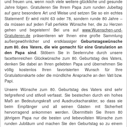
und freuen uns, wenn noch viele weitere glückliche und gesunde
Jahre folgen. Gratulieren Sie Ihrem Papa zum runden Jubeltag
auf ganz besondere Art und Weise und setzen Sie so ein echtes
Statement! Er wird nicht 63 oder 78, sondern runde 80 Jahre –
da müssen auf jeden Fall perfekte Wünsche her, die zu Herzen
gehen und begeistern! Bei uns auf
www.Wuenschen-und-
Gratulieren.de
präsentieren wir Ihnen eine große Sammlung
außergewöhnlicher und erstklassiger
Geburtstagswünsche
zum 80. des Vaters, die wie gemacht für eine Gratulation an
den Papa sind
. Stöbern Sie in Seelenruhe durch unsere
facettenreichen Glückwünsche zum 80. Geburtstag des Vaters,
denken Sie dabei an Ihren geliebten Papa und übernehmen Sie
völlig kostenlos Ihren favorisierten Wunsch für Ihre
Gratulationskarte oder die mündliche Ansprache an den Vati bzw.
Papi.
Unsere Wünsche zum 80. Geburtstag des Vaters sind sehr
tiefgreifend und stilvoll verfasst. Sie bestechen durch ein hohes
Maß an Bedeutungskraft und Ausdruckscharakter, so dass sie
beim Empfänger und all seinen Gästen mit Sicherheit
hervorragend ankommen werden. Übermitteln Sie Ihrem 80
jährigem Papa nur die besten und liebevollsten Wünsche zum
runden Jubiläum und machen Sie den Geburtstag so zu einem