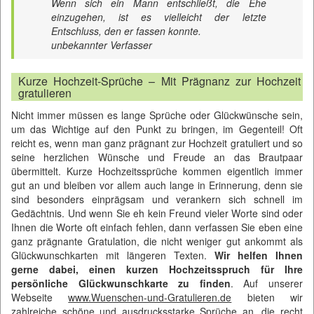
Wenn sich ein Mann entschließt, die Ehe
einzugehen, ist es vielleicht der letzte
Entschluss, den er fassen konnte.
unbekannter Verfasser
Kurze Hochzeit-Sprüche – Mit Prägnanz zur Hochzeit
gratulieren
Nicht immer müssen es lange Sprüche oder Glückwünsche sein,
um das Wichtige auf den Punkt zu bringen, im Gegenteil! Oft
reicht es, wenn man ganz prägnant zur Hochzeit gratuliert und so
seine herzlichen Wünsche und Freude an das Brautpaar
übermittelt. Kurze Hochzeitssprüche kommen eigentlich immer
gut an und bleiben vor allem auch lange in Erinnerung, denn sie
sind besonders einprägsam und verankern sich schnell im
Gedächtnis. Und wenn Sie eh kein Freund vieler Worte sind oder
Ihnen die Worte oft einfach fehlen, dann verfassen Sie eben eine
ganz prägnante Gratulation, die nicht weniger gut ankommt als
Glückwunschkarten mit längeren Texten.
Wir helfen Ihnen
gerne dabei, einen kurzen Hochzeitsspruch für Ihre
persönliche Glückwunschkarte zu finden
. Auf unserer
Webseite
www.Wuenschen-und-Gratulieren.de
bieten wir
zahlreiche schöne und ausdrucksstarke Sprüche an, die recht