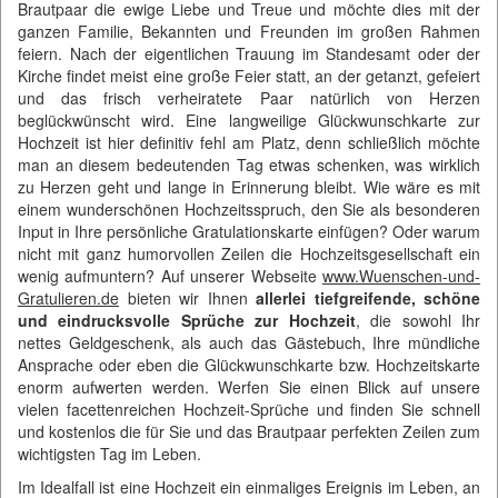
Brautpaar die ewige Liebe und Treue und möchte dies mit der
ganzen Familie, Bekannten und Freunden im großen Rahmen
feiern. Nach der eigentlichen Trauung im Standesamt oder der
Kirche findet meist eine große Feier statt, an der getanzt, gefeiert
und das frisch verheiratete Paar natürlich von Herzen
beglückwünscht wird. Eine langweilige Glückwunschkarte zur
Hochzeit ist hier definitiv fehl am Platz, denn schließlich möchte
man an diesem bedeutenden Tag etwas schenken, was wirklich
zu Herzen geht und lange in Erinnerung bleibt. Wie wäre es mit
einem wunderschönen Hochzeitsspruch, den Sie als besonderen
Input in Ihre persönliche Gratulationskarte einfügen? Oder warum
nicht mit ganz humorvollen Zeilen die Hochzeitsgesellschaft ein
wenig aufmuntern? Auf unserer Webseite
www.Wuenschen-und-
Gratulieren.de
bieten wir Ihnen
allerlei tiefgreifende, schöne
und eindrucksvolle Sprüche zur Hochzeit
, die sowohl Ihr
nettes Geldgeschenk, als auch das Gästebuch, Ihre mündliche
Ansprache oder eben die Glückwunschkarte bzw. Hochzeitskarte
enorm aufwerten werden. Werfen Sie einen Blick auf unsere
vielen facettenreichen Hochzeit-Sprüche und finden Sie schnell
und kostenlos die für Sie und das Brautpaar perfekten Zeilen zum
wichtigsten Tag im Leben.
Im Idealfall ist eine Hochzeit ein einmaliges Ereignis im Leben, an