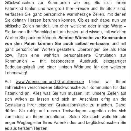
Glückwünschen zur Kommunion wie eng Sie sich Ihrem
Patenkind fühlen und wie groß Ihre Freude und Ihr Stolz sind.
Verfassen Sie ganz persönliche warmherzige Zeilen, mit denen
Sie definitiv Herzen berühren können. Ob es sich dabei nun um
biblische Zeilen handelt, um eher weltliche oder innige Worte –
Sie kennen Ihr Patenkind mit am besten und wissen, mit welchen
Worten Sie punkten können.
Schöne Wünsche zur Kommunion
von den Paten können Sie auch selbst verfassen
und mit
ganz persönlichen Worten gestalten. Überbringen Sie als Pate
bzw. Patin eine wahrlich personalisierte Gratulation zur
Kommunion – mit besonderem Ausdruck, einzigartiger
Bedeutungskraft und einer innigen Widmung für den weiteren
Lebensweg!
Auf
www.Wuenschen-und-Gratulieren.de
bieten wir Ihnen
zahlreichen verschiedene Glückwünsche zur Kommunion für das
Patenkind an. Alles was Sie tun müssen, ist, unsere Zeilen auf
sich wirken zu lassen und sich im Anschluss eifrig an die
Gestaltung Ihrer eigenen Gratulationskarte zu machen. Dabei
dürfen Sie ruhig auf unsere Textvorlagen zugreifen oder sich
zumindest an ihnen orientieren. Seien Sie auch weiterhin ein
enger Wegbegleiter Ihres Patenkindes und beglückwünschen Sie
es aus tiefstem Herzen.