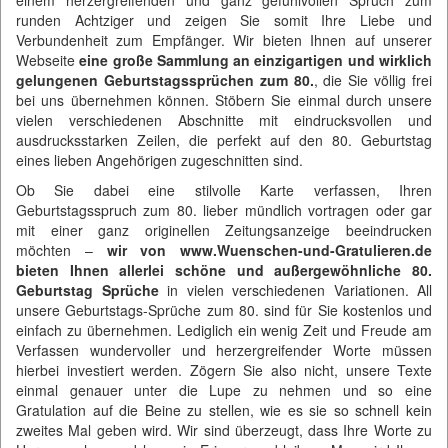
einem herzergreifenden und ganz gefühlvollen Spruch zum
runden Achtziger und zeigen Sie somit Ihre Liebe und
Verbundenheit zum Empfänger. Wir bieten Ihnen auf unserer
Webseite
eine große Sammlung an einzigartigen und wirklich
gelungenen Geburtstagssprüchen zum 80.
, die Sie völlig frei
bei uns übernehmen können. Stöbern Sie einmal durch unsere
vielen verschiedenen Abschnitte mit eindrucksvollen und
ausdrucksstarken Zeilen, die perfekt auf den 80. Geburtstag
eines lieben Angehörigen zugeschnitten sind.
Ob Sie dabei eine stilvolle Karte verfassen, Ihren
Geburtstagsspruch zum 80. lieber mündlich vortragen oder gar
mit einer ganz originellen Zeitungsanzeige beeindrucken
möchten –
wir von www.Wuenschen-und-Gratulieren.de
bieten Ihnen allerlei schöne und außergewöhnliche 80.
Geburtstag Sprüche
in vielen verschiedenen Variationen. All
unsere Geburtstags-Sprüche zum 80. sind für Sie kostenlos und
einfach zu übernehmen. Lediglich ein wenig Zeit und Freude am
Verfassen wundervoller und herzergreifender Worte müssen
hierbei investiert werden. Zögern Sie also nicht, unsere Texte
einmal genauer unter die Lupe zu nehmen und so eine
Gratulation auf die Beine zu stellen, wie es sie so schnell kein
zweites Mal geben wird. Wir sind überzeugt, dass Ihre Worte zu