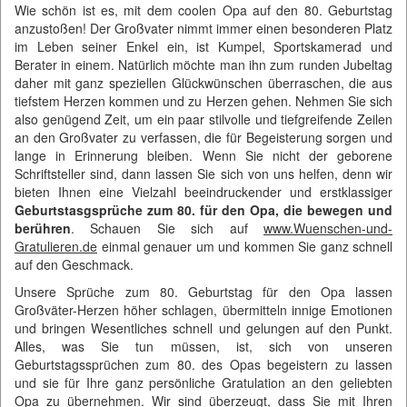
Wie schön ist es, mit dem coolen Opa auf den 80. Geburtstag
anzustoßen! Der Großvater nimmt immer einen besonderen Platz
im Leben seiner Enkel ein, ist Kumpel, Sportskamerad und
Berater in einem. Natürlich möchte man ihn zum runden Jubeltag
daher mit ganz speziellen Glückwünschen überraschen, die aus
tiefstem Herzen kommen und zu Herzen gehen. Nehmen Sie sich
also genügend Zeit, um ein paar stilvolle und tiefgreifende Zeilen
an den Großvater zu verfassen, die für Begeisterung sorgen und
lange in Erinnerung bleiben. Wenn Sie nicht der geborene
Schriftsteller sind, dann lassen Sie sich von uns helfen, denn wir
bieten Ihnen eine Vielzahl beeindruckender und erstklassiger
Geburtstasgsprüche zum 80. für den Opa, die bewegen und
berühren
. Schauen Sie sich auf
www.Wuenschen-und-
Gratulieren.de
einmal genauer um und kommen Sie ganz schnell
auf den Geschmack.
Unsere Sprüche zum 80. Geburtstag für den Opa lassen
Großväter-Herzen höher schlagen, übermitteln innige Emotionen
und bringen Wesentliches schnell und gelungen auf den Punkt.
Alles, was Sie tun müssen, ist, sich von unseren
Geburtstagssprüchen zum 80. des Opas begeistern zu lassen
und sie für Ihre ganz persönliche Gratulation an den geliebten
Opa zu übernehmen. Wir sind überzeugt, dass Sie mit Ihren